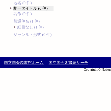
地名 (0 件)
統一タイトル (0 件)
著作 (0 件)
普通件名 (1 件)
細目なし (1 件)
ジャンル・形式 (0 件)
国立国会図書館ホーム
国立国会図書館サーチ
Copyright © Nationa