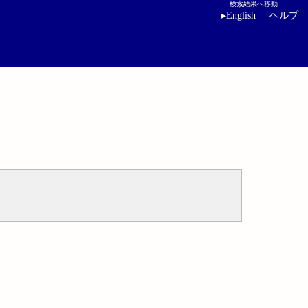
検索結果へ移動
▸
English
ヘルプ