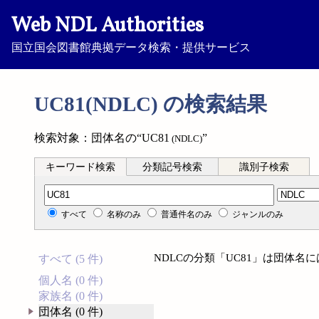
Web NDL Authorities
国立国会図書館典拠データ検索・提供サービス
UC81(NDLC) の検索結果
検索対象：団体名の“UC81
”
(NDLC)
キーワード検索
分類記号検索
識別子検索
分類記号検索
すべて
名称のみ
普通件名のみ
ジャンルのみ
NDLCの分類「UC81」は団体名
すべて (5 件)
個人名 (0 件)
家族名 (0 件)
団体名 (0 件)