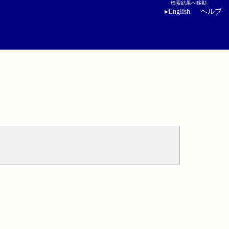
検索結果へ移動
▸
English
ヘルプ