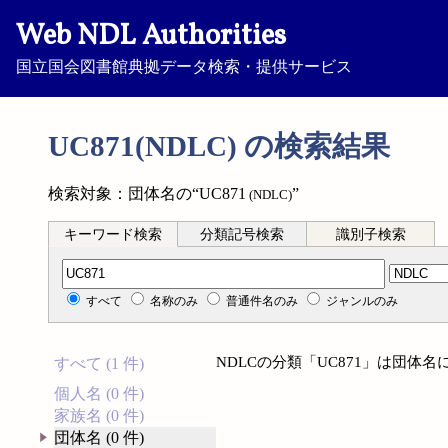
Web NDL Authorities
国立国会図書館典拠データ検索・提供サービス
UC871(NDLC) の検索結果
検索対象：団体名の“UC871
”
(NDLC)
キーワード検索
分類記号検索
識別子検索
分類記号検索
すべて
名称のみ
普通件名のみ
ジャンルのみ
NDLCの分類「UC871」は団体
すべて (1 件)
個人名 (0 件)
家族名 (0 件)
団体名 (0 件)