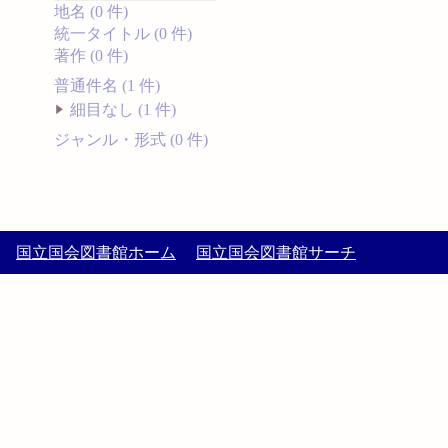
地名 (0 件)
統一タイトル (0 件)
著作 (0 件)
普通件名 (1 件)
細目なし (1 件)
ジャンル・形式 (0 件)
国立国会図書館ホーム
国立国会図書館サーチ