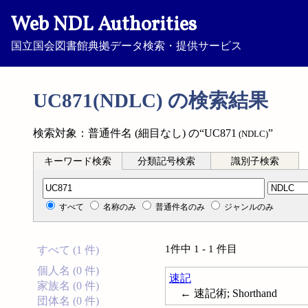
Web NDL Authorities
国立国会図書館典拠データ検索・提供サービス
UC871(NDLC) の検索結果
検索対象：普通件名 (細目なし) の“UC871
”
(NDLC)
キーワード検索
分類記号検索
識別子検索
分類記号検索
すべて
名称のみ
普通件名のみ
ジャンルのみ
1件中 1 - 1 件目
すべて (1 件)
個人名 (0 件)
速記
家族名 (0 件)
← 速記術; Shorthand
団体名 (0 件)