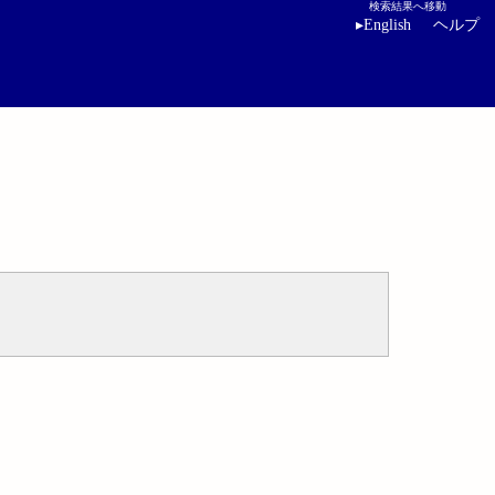
検索結果へ移動
▸
English
ヘルプ