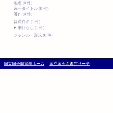
地名 (0 件)
統一タイトル (0 件)
著作 (0 件)
普通件名 (1 件)
細目なし (1 件)
ジャンル・形式 (0 件)
国立国会図書館ホーム
国立国会図書館サーチ