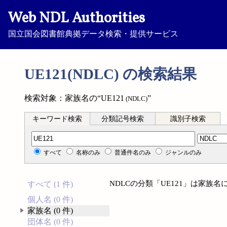
Web NDL Authorities
国立国会図書館典拠データ検索・提供サービス
UE121(NDLC) の検索結果
検索対象：家族名の“UE121
”
(NDLC)
キーワード検索
分類記号検索
識別子検索
分類記号検索
すべて
名称のみ
普通件名のみ
ジャンルのみ
NDLCの分類「UE121」は家族
すべて (1 件)
個人名 (0 件)
家族名 (0 件)
団体名 (0 件)