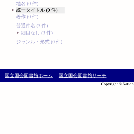
地名 (0 件)
統一タイトル (0 件)
著作 (0 件)
普通件名 (3 件)
細目なし (3 件)
ジャンル・形式 (0 件)
国立国会図書館ホーム
国立国会図書館サーチ
Copyright © Nationa