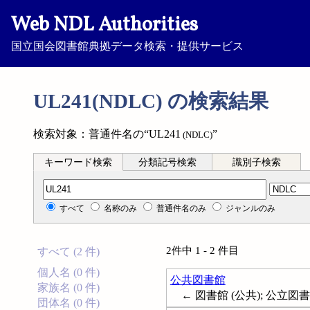
Web NDL Authorities
国立国会図書館典拠データ検索・提供サービス
UL241(NDLC) の検索結果
検索対象：普通件名の“UL241
”
(NDLC)
キーワード検索
分類記号検索
識別子検索
分類記号検索
すべて
名称のみ
普通件名のみ
ジャンルのみ
2件中 1 - 2 件目
すべて (2 件)
個人名 (0 件)
公共図書館
家族名 (0 件)
← 図書館 (公共); 公立図書館; Pu
団体名 (0 件)