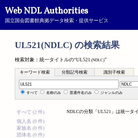
Web NDL Authorities
国立国会図書館典拠データ検索・提供サービス
UL521(NDLC) の検索結果
検索対象：統一タイトルの“UL521
”
(NDLC)
キーワード検索
分類記号検索
識別子検索
分類記号検索
すべて
名称のみ
普通件名のみ
ジャンルのみ
NDLCの分類「UL521」は統一
すべて (2 件)
個人名 (0 件)
家族名 (0 件)
団体名 (0 件)