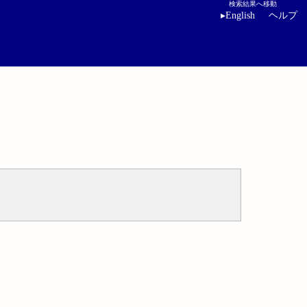
検索結果へ移動
▸
English
ヘルプ