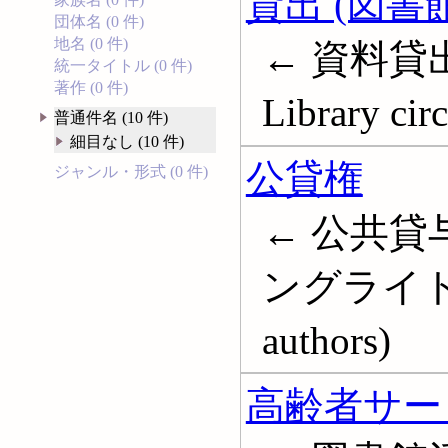
貸出 (図書館
団体名 (0 件)
地名 (0 件)
← 資料貸出
統一タイトル (0 件)
著作 (0 件)
Library cir
普通件名 (10 件)
細目なし (10 件)
公貸権
ジャンル・形式 (0 件)
← 公共貸
ングライト; Pu
authors)
高齢者サービ