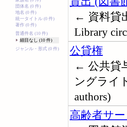
貸出 (図書館
団体名 (0 件)
地名 (0 件)
← 資料貸出
統一タイトル (0 件)
著作 (0 件)
Library cir
普通件名 (10 件)
細目なし (10 件)
公貸権
ジャンル・形式 (0 件)
← 公共貸
ングライト; Pu
authors)
高齢者サービ