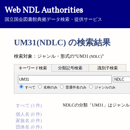
Web NDL Authorities
国立国会図書館典拠データ検索・提供サービス
UM31(NDLC) の検索結果
検索対象：ジャンル・形式の“UM31
”
(NDLC)
キーワード検索
分類記号検索
識別子検索
分類記号検索
すべて
名称のみ
普通件名のみ
ジャンルのみ
NDLCの分類「UM31」はジャ
すべて (3 件)
個人名 (0 件)
家族名 (0 件)
団体名 (0 件)