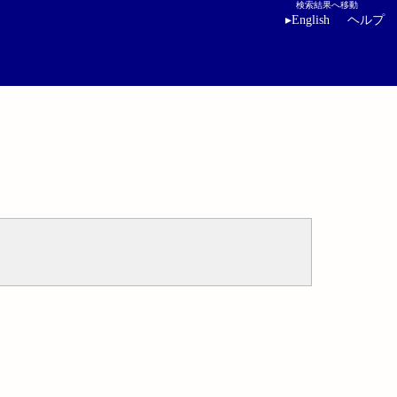
検索結果へ移動
▸
English
ヘルプ