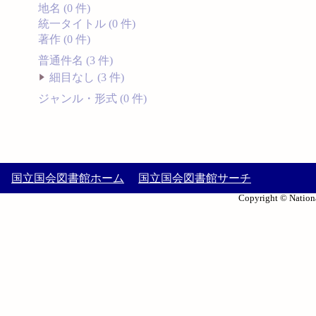
地名 (0 件)
統一タイトル (0 件)
著作 (0 件)
普通件名 (3 件)
細目なし (3 件)
ジャンル・形式 (0 件)
国立国会図書館ホーム
国立国会図書館サーチ
Copyright © Nationa