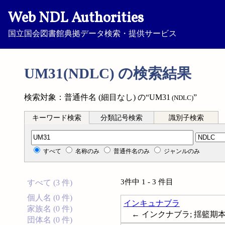
Web NDL Authorities
国立国会図書館典拠データ検索・提供サービス
UM31(NDLC) の検索結果
検索対象：普通件名 (細目なし) の“UM31
”
(NDLC)
キーワード検索
分類記号検索
識別子検索
分類記号検索
すべて
名称のみ
普通件名のみ
ジャンルのみ
3件中 1 - 3 件目
すべて (3 件)
個人名 (0 件)
インキュナブラ
家族名 (0 件)
← インクナブラ; 揺籃期本; 初
団体名 (0 件)