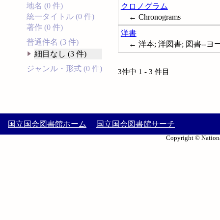
地名 (0 件)
クロノグラム
統一タイトル (0 件)
← Chronograms
著作 (0 件)
洋書
普通件名 (3 件)
← 洋本; 洋図書; 図書--
細目なし (3 件)
ジャンル・形式 (0 件)
3件中 1 - 3 件目
国立国会図書館ホーム
国立国会図書館サーチ
Copyright © Nationa