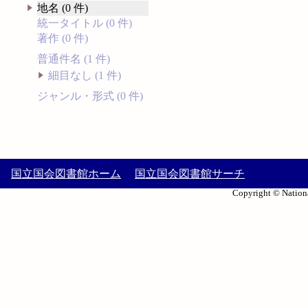
地名 (0 件)
統一タイトル (0 件)
著作 (0 件)
普通件名 (1 件)
細目なし (1 件)
ジャンル・形式 (0 件)
国立国会図書館ホーム
国立国会図書館サーチ
Copyright © Nationa