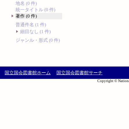
地名 (0 件)
統一タイトル (0 件)
著作 (0 件)
普通件名 (1 件)
細目なし (1 件)
ジャンル・形式 (0 件)
国立国会図書館ホーム
国立国会図書館サーチ
Copyright © Nationa