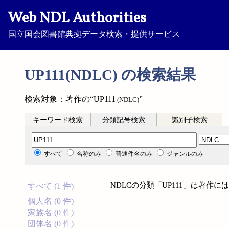
Web NDL Authorities
国立国会図書館典拠データ検索・提供サービス
UP111(NDLC) の検索結果
検索対象：著作の“UP111
”
(NDLC)
キーワード検索
分類記号検索
識別子検索
分類記号検索
すべて
名称のみ
普通件名のみ
ジャンルのみ
NDLCの分類「UP111」は著作
すべて (1 件)
個人名 (0 件)
家族名 (0 件)
団体名 (0 件)