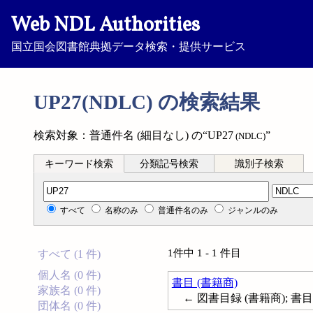
Web NDL Authorities
国立国会図書館典拠データ検索・提供サービス
UP27(NDLC) の検索結果
検索対象：普通件名 (細目なし) の“UP27
”
(NDLC)
キーワード検索
分類記号検索
識別子検索
分類記号検索
すべて
名称のみ
普通件名のみ
ジャンルのみ
1件中 1 - 1 件目
すべて (1 件)
個人名 (0 件)
書目 (書籍商)
家族名 (0 件)
← 図書目録 (書籍商); 書目--書籍商
団体名 (0 件)