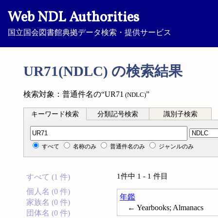
Web NDL Authorities
国立国会図書館典拠データ検索・提供サービス
UR71(NDLC) の検索結果
検索対象：普通件名の“UR71
”
(NDLC)
キーワード検索
分類記号検索
識別子検索
分類記号検索
すべて
名称のみ
普通件名のみ
ジャンルのみ
1件中 1 - 1 件目
すべて (1 件)
個人名 (0 件)
年鑑
家族名 (0 件)
← Yearbooks; Almanacs
団体名 (0 件)