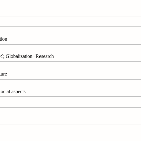
ion
alization--Research
ure
ial aspects