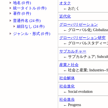
地名 (0 件)
オタク
統一タイトル (0 件)
← おたく
著作 (0 件)
近代化
普通件名 (24 件)
グローバリゼーション
細目なし (24 件)
← グローバル化; Globalizat
ジャンル・形式 (0 件)
グローバリゼーション研究
← グローバルスタディーズ; Glob
サブカルチャー
← サブカルチュア; Subcult
産業と社会
← 社会と産業; Industries--Soc
社会解体
社会進化
← Social evolution
社会進歩
← Progress