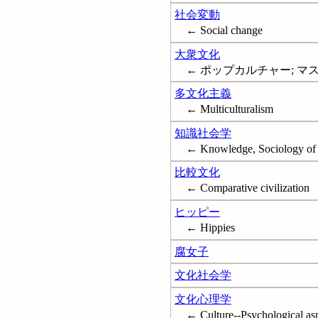
社会変動
← Social change
大衆文化
← ポップカルチャー; マスカルチャ
多文化主義
← Multiculturalism
知識社会学
← Knowledge, Sociology of
比較文化
← Comparative civilization
ヒッピー
← Hippies
腐女子
文化社会学
文化心理学
← Culture--Psychological as