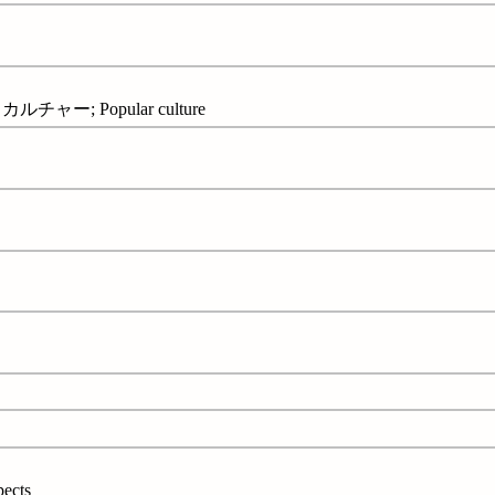
ー; Popular culture
pects