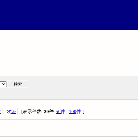
検索
2
次
≫
[
表示件数
:
20
件
50
件
100
件
]