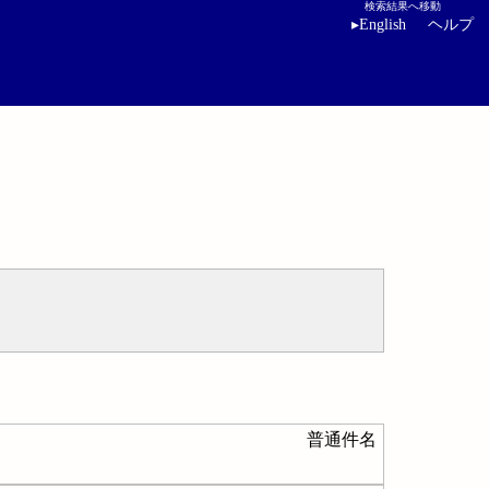
検索結果へ移動
▸
English
ヘルプ
普通件名