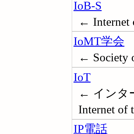
IoB-S
← Internet 
IoMT学会
← Society o
IoT
← インタ
Internet of 
IP電話