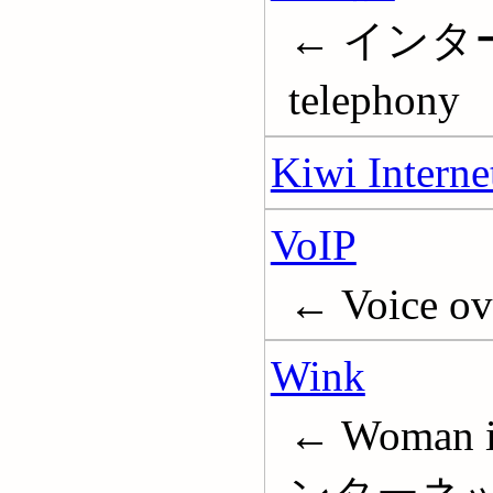
← インターネ
telephony
Kiwi Interne
VoIP
← Voice ove
Wink
← Woman 