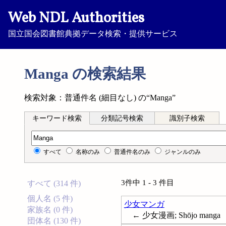
Web NDL Authorities
国立国会図書館典拠データ検索・提供サービス
Manga の検索結果
検索対象：普通件名 (細目なし) の“Manga”
キーワード検索
分類記号検索
識別子検索
キーワード検索
すべて
名称のみ
普通件名のみ
ジャンルのみ
3件中 1 - 3 件目
すべて (314 件)
個人名 (5 件)
少女マンガ
家族名 (0 件)
← 少女漫画; Shōjo manga
団体名 (130 件)