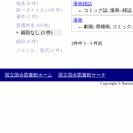
地名 (0 件)
漫画雑誌
統一タイトル (108 件)
← コミック誌; 漫画--雑誌
著作 (1 件)
漫画
普通件名 (69 件)
← 劇画; 滑稽画; コミック; Caricatu
細目なし (3 件)
細目 (0 件)
3件中 1 - 3 件目
ジャンル・形式 (1 件)
国立国会図書館ホーム
国立国会図書館サーチ
Copyright © Nationa