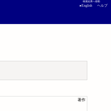
検索結果へ移動
▸
English
ヘルプ
著作