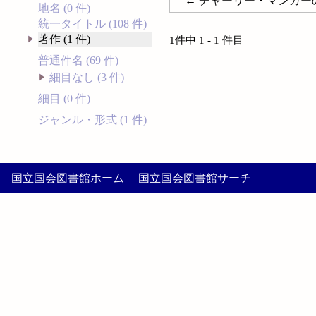
← チャーリー・マンガー
地名 (0 件)
統一タイトル (108 件)
著作 (1 件)
1件中 1 - 1 件目
普通件名 (69 件)
細目なし (3 件)
細目 (0 件)
ジャンル・形式 (1 件)
国立国会図書館ホーム
国立国会図書館サーチ