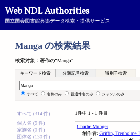
Web NDL Authorities
国立国会図書館典拠データ検索・提供サービス
Manga の検索結果
検索対象：著作の“Manga”
キーワード検索
分類記号検索
識別子検索
キーワード検索
すべて
名称のみ
普通件名のみ
ジャンルのみ
1件中 1 - 1 件目
すべて (314 件)
個人名 (5 件)
Charlie Munger
家族名 (0 件)
創作者:
Griffin, Trenholme J
団体名 (130 件)