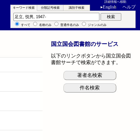
詳細情報へ移動
▸
English
ヘルプ
キーワード検索
分類記号検索
識別子検索
キーワード検索
検索
すべて
名称のみ
普通件名のみ
ジャンルのみ
国立国会図書館のサービス
以下のリンクボタンから国立国会図
書館サーチで検索ができます。
著者名検索
件名検索