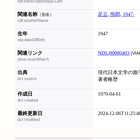
ndl:transcription@ja-Latn
関連名称
足立, 悦郎, 1947-
（別名）
ndl:anotherName
生年
1947
rda:dateOfBirth
関連リンク
NDL|00000403
(VIA
skos:exactMatch
出典
現代日本文学の旗手
dct:source
著者略歴
作成日
1979-04-01
dct:created
最終更新日
2024-12-06T11:25:4
dct:modified