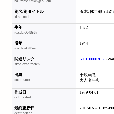
ndl:transcription@ja-Latn
別名/別タイトル
荒木, 悌二郎
（本名
xl:altLabel
生年
1872
rda:dateOfBirth
没年
1944
rda:dateOfDeath
関連リンク
NDL|00003038
(VIA
skos:exactMatch
出典
十畝画選
dct:source
大人名事典
作成日
1979-04-01
dct:created
最終更新日
2017-03-28T18:54:0
dct:modified