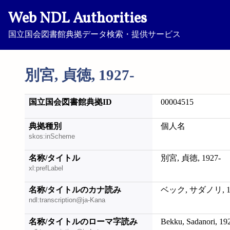
Web NDL Authorities
国立国会図書館典拠データ検索・提供サービス
別宮, 貞徳, 1927-
国立国会図書館典拠ID
00004515
典拠種別
個人名
skos:inScheme
名称/タイトル
別宮, 貞徳, 1927-
xl:prefLabel
名称/タイトルのカナ読み
ベック, サダノリ, 19
ndl:transcription@ja-Kana
名称/タイトルのローマ字読み
Bekku, Sadanori, 19