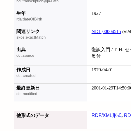
ndl:transcription@ja-Latn
生年
1927
rda:dateOfBirth
関連リンク
NDL|00004515
(VIA
skos:exactMatch
出典
翻訳入門 / T. H.
dct:source
奥付
作成日
1979-04-01
dct:created
最終更新日
2001-01-29T14:50:0
dct:modified
他形式のデータ
RDF/XML形式
,
RD