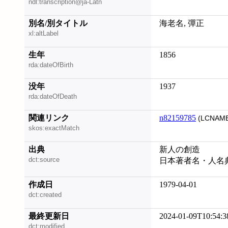
ndl:transcription@ja-Latn
別名/別タイトル
海老名, 彈正
xl:altLabel
生年
1856
rda:dateOfBirth
没年
1937
rda:dateOfDeath
関連リンク
n82159785
(LCNAME
skos:exactMatch
出典
新人の創造
dct:source
日本著者名・人名
作成日
1979-04-01
dct:created
最終更新日
2024-01-09T10:54:3
dct:modified