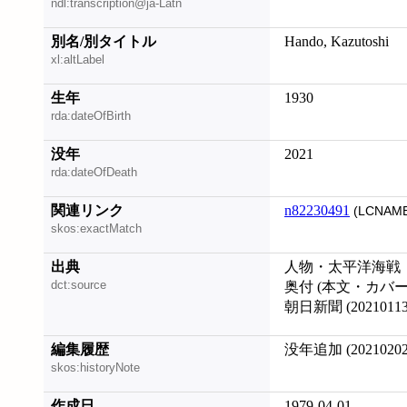
ndl:transcription@ja-Latn
別名/別タイトル
Hando, Kazutoshi
xl:altLabel
生年
1930
rda:dateOfBirth
没年
2021
rda:dateOfDeath
関連リンク
n82230491
(LCNAME
skos:exactMatch
出典
人物・太平洋海戦
dct:source
奥付 (本文・カバ
朝日新聞 (20210113
編集履歴
没年追加 (20210202
skos:historyNote
作成日
1979-04-01