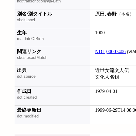
ndl:transcription@ja-Latn
別名/別タイトル
原田, 春野
（本名）
xl:altLabel
生年
1900
rda:dateOfBirth
関連リンク
NDL|00007406
(VIA
skos:exactMatch
出典
近世女流文人伝
dct:source
文化人名録
作成日
1979-04-01
dct:created
最終更新日
1999-06-29T14:08:0
dct:modified