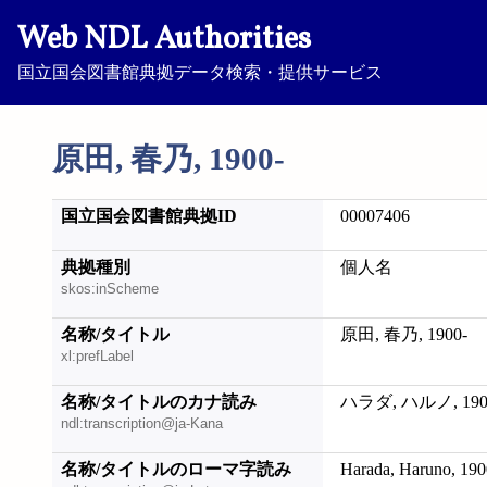
Web NDL Authorities
国立国会図書館典拠データ検索・提供サービス
原田, 春乃, 1900-
国立国会図書館典拠ID
00007406
典拠種別
個人名
skos:inScheme
名称/タイトル
原田, 春乃, 1900-
xl:prefLabel
名称/タイトルのカナ読み
ハラダ, ハルノ, 190
ndl:transcription@ja-Kana
名称/タイトルのローマ字読み
Harada, Haruno, 190