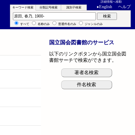
詳細情報へ移動
▸
English
ヘルプ
キーワード検索
分類記号検索
識別子検索
キーワード検索
検索
すべて
名称のみ
普通件名のみ
ジャンルのみ
国立国会図書館のサービス
以下のリンクボタンから国立国会図
書館サーチで検索ができます。
著者名検索
件名検索