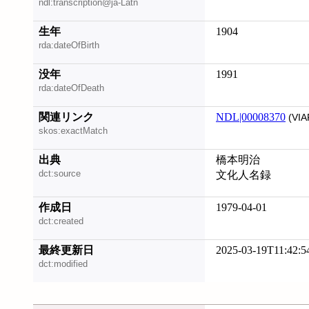
ndl:transcription@ja-Latn
生年
1904
rda:dateOfBirth
没年
1991
rda:dateOfDeath
関連リンク
NDL|00008370
(VIA
skos:exactMatch
出典
橋本明治
dct:source
文化人名録
作成日
1979-04-01
dct:created
最終更新日
2025-03-19T11:42:5
dct:modified