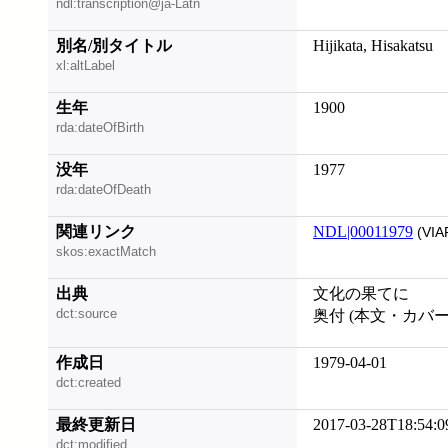
ndl:transcription@ja-Latn
別名/別タイトル
Hijikata, Hisakatsu
xl:altLabel
生年
1900
rda:dateOfBirth
没年
1977
rda:dateOfDeath
関連リンク
NDL|00011979
(VIA
skos:exactMatch
出典
文化の果てに
dct:source
奥付 (本文・カバ
作成日
1979-04-01
dct:created
最終更新日
2017-03-28T18:54:0
dct:modified