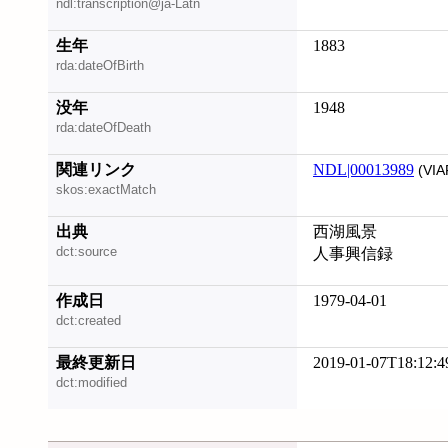
ndl:transcription@ja-Latn
生年
1883
rda:dateOfBirth
没年
1948
rda:dateOfDeath
関連リンク
NDL|00013989
(VIA
skos:exactMatch
出典
西湖風景
dct:source
人事興信録
作成日
1979-04-01
dct:created
最終更新日
2019-01-07T18:12:4
dct:modified