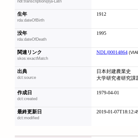
ndl:transcription@ja-Latn
生年
1912
rda:dateOfBirth
没年
1995
rda:dateOfDeath
関連リンク
NDL|00014864
(VIA
skos:exactMatch
出典
日本封建農業史
dct:source
大学研究者研究課
作成日
1979-04-01
dct:created
最終更新日
2019-01-07T18:12:4
dct:modified