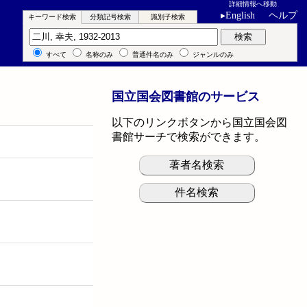
詳細情報へ移動
▸
English
ヘルプ
キーワード検索
分類記号検索
識別子検索
キーワード検索
検索
すべて
名称のみ
普通件名のみ
ジャンルのみ
国立国会図書館のサービス
以下のリンクボタンから国立国会図
書館サーチで検索ができます。
著者名検索
件名検索