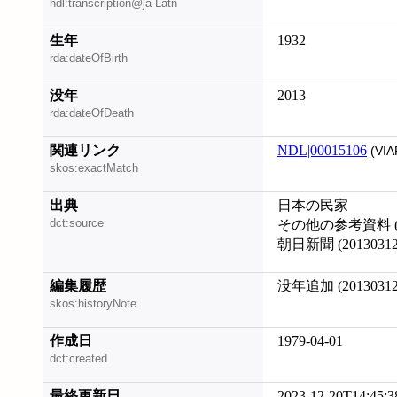
ndl:transcription@ja-Latn
生年
1932
rda:dateOfBirth
没年
2013
rda:dateOfDeath
関連リンク
NDL|00015106
(VIA
skos:exactMatch
出典
日本の民家
dct:source
その他の参考資料 
朝日新聞 (20130312
編集履歴
没年追加 (20130312
skos:historyNote
作成日
1979-04-01
dct:created
最終更新日
2023-12-20T14:45:3