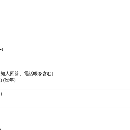
F)
(知人回答、電話帳を含む)
) (没年)
)
8