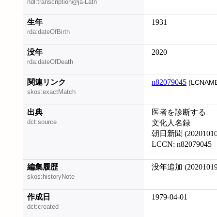
ndl:transcription@ja-Latn
生年
1931
rda:dateOfBirth
没年
2020
rda:dateOfDeath
関連リンク
n82079045
(LCNAME
skos:exactMatch
出典
医者を診断する
dct:source
文化人名録
朝日新聞 (20201010
LCCN: n82079045
編集履歴
没年追加 (20201019
skos:historyNote
作成日
1979-04-01
dct:created