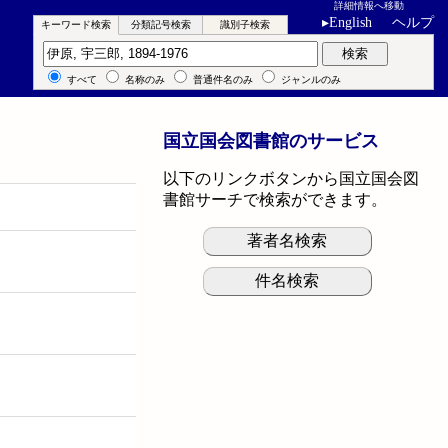
詳細情報へ移動
▸
English
ヘルプ
キーワード検索
分類記号検索
識別子検索
キーワード検索
検索
すべて
名称のみ
普通件名のみ
ジャンルのみ
国立国会図書館のサービス
以下のリンクボタンから国立国会図
書館サーチで検索ができます。
著者名検索
件名検索