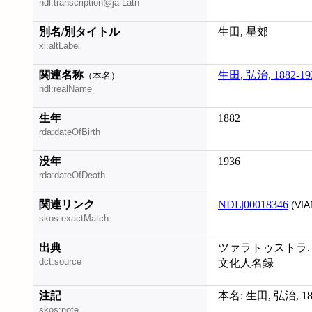
ndl:transcription@ja-Latn
別名/別タイトル
生田, 星郊
xl:altLabel
関連名称
生田, 弘治, 1882-19
（本名）
ndl:realName
生年
1882
rda:dateOfBirth
没年
1936
rda:dateOfDeath
関連リンク
NDL|00018346
(VIA
skos:exactMatch
出典
ツァラトゥストラ. 前
dct:source
文化人名録
注記
本名: 生田, 弘治, 1
skos:note