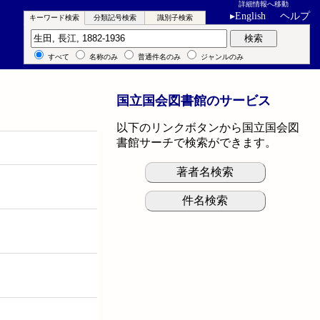
詳細情報へ移動
▸
English
ヘルプ
キーワード検索
分類記号検索
識別子検索
キーワード検索
検索
すべて
名称のみ
普通件名のみ
ジャンルのみ
国立国会図書館のサービス
以下のリンクボタンから国立国会図
書館サーチで検索ができます。
著者名検索
件名検索