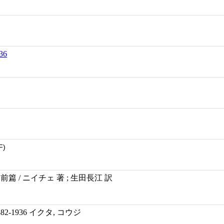
36
F)
篇 / ニイチェ 著 ; 生田長江 訳
882-1936 イクタ, コウジ