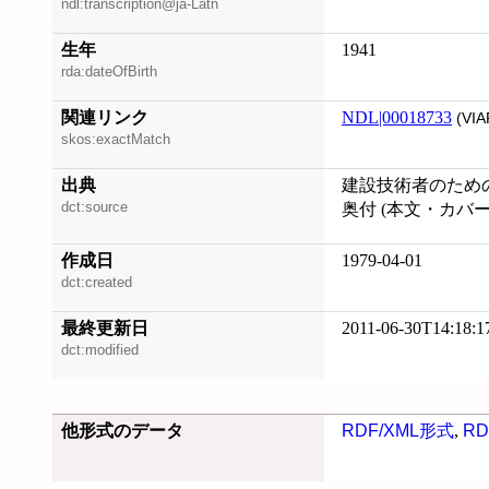
ndl:transcription@ja-Latn
生年
1941
rda:dateOfBirth
関連リンク
NDL|00018733
(VIA
skos:exactMatch
出典
建設技術者のため
dct:source
奥付 (本文・カバ
作成日
1979-04-01
dct:created
最終更新日
2011-06-30T14:18:1
dct:modified
他形式のデータ
RDF/XML形式
,
RD