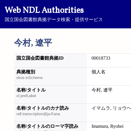
Web NDL Authorities
国立国会図書館典拠データ検索・提供サービス
今村, 遼平
国立国会図書館典拠ID
00018733
典拠種別
個人名
skos:inScheme
名称/タイトル
今村, 遼平
xl:prefLabel
名称/タイトルのカナ読み
イマムラ, リョウ
ndl:transcription@ja-Kana
名称/タイトルのローマ字読み
Imamura, Ryohei