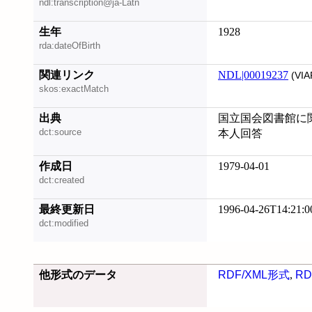
ndl:transcription@ja-Latn
生年
1928
rda:dateOfBirth
関連リンク
NDL|00019237
(VIA
skos:exactMatch
出典
国立国会図書館に
dct:source
本人回答
作成日
1979-04-01
dct:created
最終更新日
1996-04-26T14:21:0
dct:modified
他形式のデータ
RDF/XML形式
,
RD