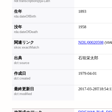
ndl:transcription@ja-Latn
生年
1893
rda:dateOfBirth
没年
1958
rda:dateOfDeath
関連リンク
NDL|00020598
(VIA
skos:exactMatch
出典
石垣栄太郎
dct:source
作成日
1979-04-01
dct:created
最終更新日
2017-03-28T18:54:1
dct:modified