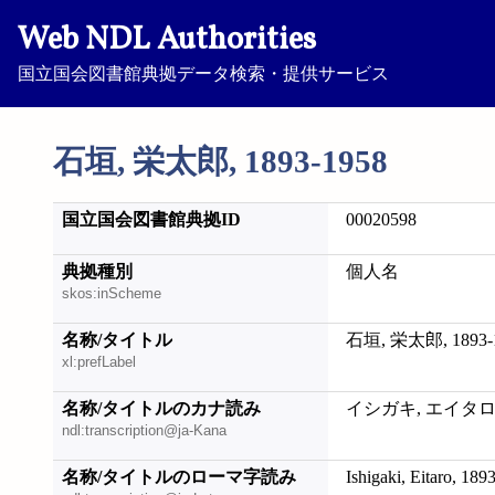
Web NDL Authorities
国立国会図書館典拠データ検索・提供サービス
石垣, 栄太郎, 1893-1958
国立国会図書館典拠ID
00020598
典拠種別
個人名
skos:inScheme
名称/タイトル
石垣, 栄太郎, 1893-
xl:prefLabel
名称/タイトルのカナ読み
イシガキ, エイタロウ,
ndl:transcription@ja-Kana
名称/タイトルのローマ字読み
Ishigaki, Eitaro, 189