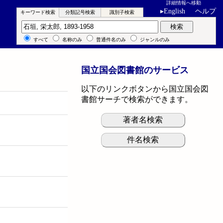
詳細情報へ移動
▸
English
ヘルプ
キーワード検索
分類記号検索
識別子検索
キーワード検索
検索
すべて
名称のみ
普通件名のみ
ジャンルのみ
国立国会図書館のサービス
以下のリンクボタンから国立国会図
書館サーチで検索ができます。
著者名検索
件名検索