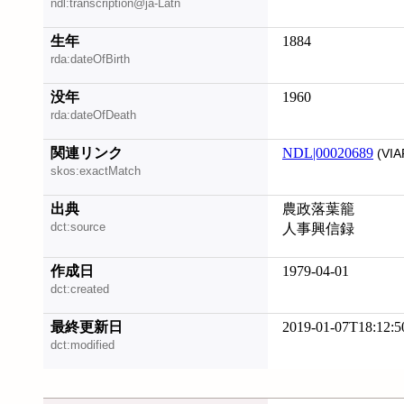
ndl:transcription@ja-Latn
生年
1884
rda:dateOfBirth
没年
1960
rda:dateOfDeath
関連リンク
NDL|00020689
(VIA
skos:exactMatch
出典
農政落葉籠
dct:source
人事興信録
作成日
1979-04-01
dct:created
最終更新日
2019-01-07T18:12:5
dct:modified