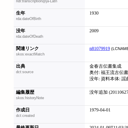
ndl:transcription@ja-Latn
生年
1930
rda:dateOfBirth
没年
2009
rda:dateOfDeath
関連リンク
n81079919
(LCNAME
skos:exactMatch
出典
金春古伝書集成
dct:source
奥付: 福王流古伝書集 
没年: 資料本体: 謡
編集履歴
没年追加 (20110627)
skos:historyNote
作成日
1979-04-01
dct:created
最終更新日
2024-01-09T11:03:3