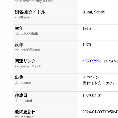
ndl:transcription@ja-Latn
別名/別タイトル
Izumi, Seiichi
xl:altLabel
生年
1915
rda:dateOfBirth
没年
1970
rda:dateOfDeath
関連リンク
n86022994
(LCNAME
skos:exactMatch
出典
アマゾン
dct:source
奥付 (本文・カバ
作成日
1979-04-01
dct:created
最終更新日
2024-01-09T10:50:4
dct:modified