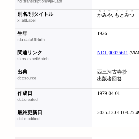
ndl:transcription@ja-Latn
カミヤ, モトミツ
別名/別タイトル
かみや, もとみつ
xl:altLabel
生年
1926
rda:dateOfBirth
関連リンク
NDL|00025611
(VIA
skos:exactMatch
出典
西三河古寺抄
dct:source
出版者回答
作成日
1979-04-01
dct:created
最終更新日
2025-12-01T09:25:4
dct:modified