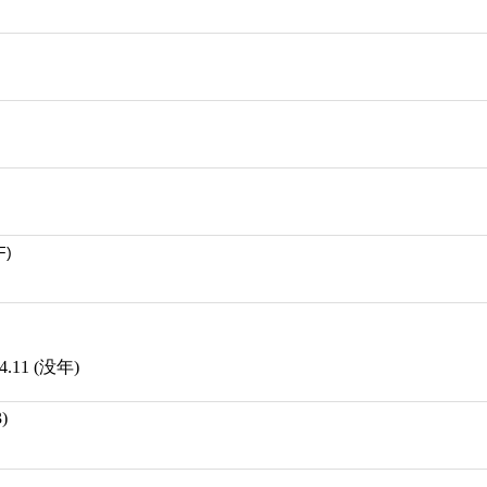
F)
.11 (没年)
)