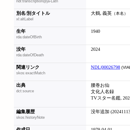
ndl:transcription@ja-Latn
別名/別タイトル
大鶴, 義英
（本名）
xl:altLabel
生年
1940
rda:dateOfBirth
没年
2024
rda:dateOfDeath
関連リンク
NDL|00026798
(VIA
skos:exactMatch
出典
腰巻お仙
dct:source
文化人名録
TVスター名鑑, 2024
編集履歴
没年追加 (20241113
skos:historyNote
作成日
1979-04-01