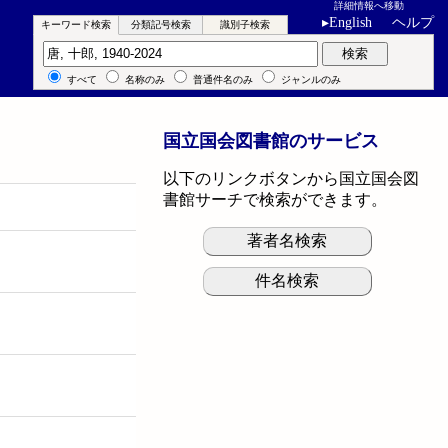
詳細情報へ移動
▸
English
ヘルプ
キーワード検索
分類記号検索
識別子検索
キーワード検索
検索
すべて
名称のみ
普通件名のみ
ジャンルのみ
国立国会図書館のサービス
以下のリンクボタンから国立国会図
書館サーチで検索ができます。
著者名検索
件名検索