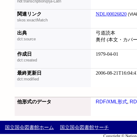
ndl:transcription@ja-Latn
関連リンク
NDL|00026820
(VIA
skos:exactMatch
出典
弓道読本
dct:source
奥付 (本文・カバ
作成日
1979-04-01
dct:created
最終更新日
2006-08-21T16:04:4
dct:modified
他形式のデータ
RDF/XML形式
,
RD
国立国会図書館ホーム
国立国会図書館サーチ
Copyright © Nationa