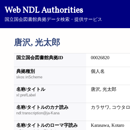
Web NDL Authorities
国立国会図書館典拠データ検索・提供サービス
唐沢, 光太郎
国立国会図書館典拠ID
00026820
典拠種別
個人名
skos:inScheme
名称/タイトル
唐沢, 光太郎
xl:prefLabel
名称/タイトルのカナ読み
カラサワ, コウタ
ndl:transcription@ja-Kana
名称/タイトルのローマ字読み
Karasawa, Kotaro