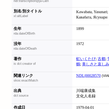
ndl:transcription@ja-Latn
別名/別タイトル
Kawabata, Yasunari;
xl:altLabel
Кавабата, Ясунари
生年
1899
rda:dateOfBirth
没年
1972
rda:dateOfDeath
著作
虹いくたび
;
古都
;
is dct:creator of
鶴
;
美しさと哀し
関連リンク
NDL|00028570
(VIA
skos:exactMatch
出典
川端康成集
dct:source
文化人名録
作成日
1979-04-01