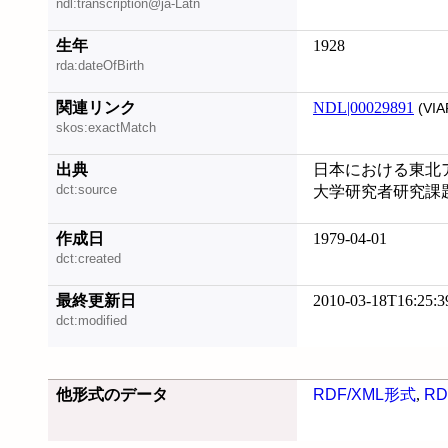
ndl:transcription@ja-Latn
生年
1928
rda:dateOfBirth
関連リンク
NDL|00029891
(VIA
skos:exactMatch
出典
日本における東北
dct:source
大学研究者研究課
作成日
1979-04-01
dct:created
最終更新日
2010-03-18T16:25:3
dct:modified
他形式のデータ
RDF/XML形式
,
RD