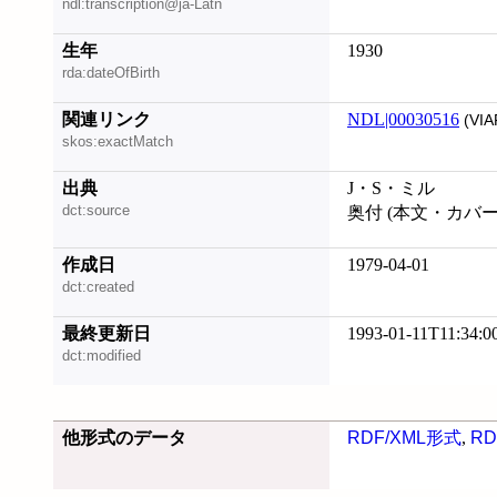
ndl:transcription@ja-Latn
生年
1930
rda:dateOfBirth
関連リンク
NDL|00030516
(VIA
skos:exactMatch
出典
J・S・ミル
dct:source
奥付 (本文・カバ
作成日
1979-04-01
dct:created
最終更新日
1993-01-11T11:34:0
dct:modified
他形式のデータ
RDF/XML形式
,
RD