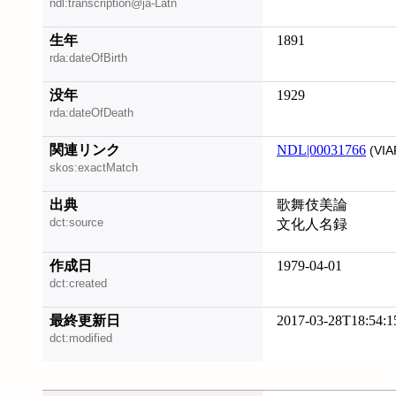
ndl:transcription@ja-Latn
生年
1891
rda:dateOfBirth
没年
1929
rda:dateOfDeath
関連リンク
NDL|00031766
(VIA
skos:exactMatch
出典
歌舞伎美論
dct:source
文化人名録
作成日
1979-04-01
dct:created
最終更新日
2017-03-28T18:54:1
dct:modified