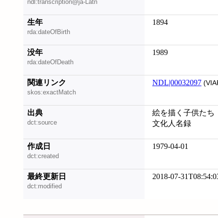
ndl:transcription@ja-Latn
生年
1894
rda:dateOfBirth
没年
1989
rda:dateOfDeath
関連リンク
NDL|00032097
(VIA
skos:exactMatch
出典
絵を描く子供たち
dct:source
文化人名録
作成日
1979-04-01
dct:created
最終更新日
2018-07-31T08:54:0
dct:modified