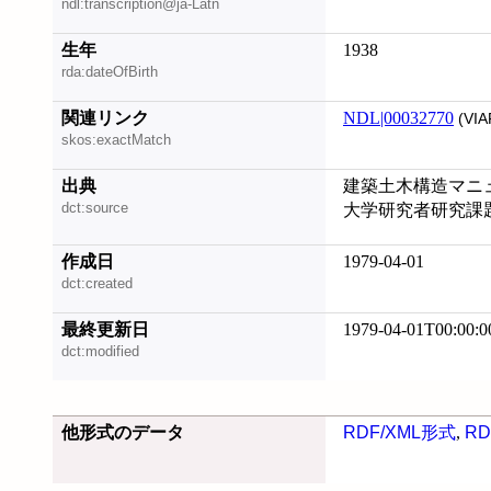
ndl:transcription@ja-Latn
生年
1938
rda:dateOfBirth
関連リンク
NDL|00032770
(VIA
skos:exactMatch
出典
建築土木構造マニ
dct:source
大学研究者研究課
作成日
1979-04-01
dct:created
最終更新日
1979-04-01T00:00:0
dct:modified
他形式のデータ
RDF/XML形式
,
RD